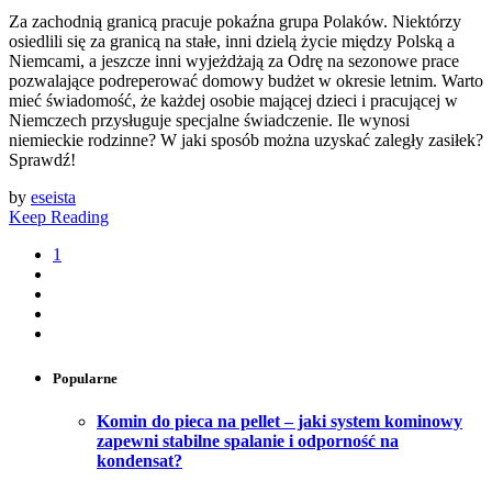
Za zachodnią granicą pracuje pokaźna grupa Polaków. Niektórzy
osiedlili się za granicą na stałe, inni dzielą życie między Polską a
Niemcami, a jeszcze inni wyjeżdżają za Odrę na sezonowe prace
pozwalające podreperować domowy budżet w okresie letnim. Warto
mieć świadomość, że każdej osobie mającej dzieci i pracującej w
Niemczech przysługuje specjalne świadczenie. Ile wynosi
niemieckie rodzinne? W jaki sposób można uzyskać zaległy zasiłek?
Sprawdź!
by
eseista
Keep Reading
1
Popularne
Komin do pieca na pellet – jaki system kominowy
zapewni stabilne spalanie i odporność na
kondensat?