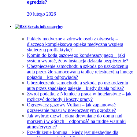
ogrodzie?
20 lutego 2026
Serwis informacyjny
Pakiety medyczne a zdrowie osób z otyłością –
dlaczego kompleksowa opieka medyczna wspiera
skuteczną profilaktykę?
Komin do kotła gazowego kondensacyjnego – jaki
system wybrać, żeby instalacja działała bezpiecznie?
Ubezpieczenie samochodu a szkoda po uszkodzeniu
auta przez źle zamocowaną tablicę rejestracyjną innego
pojazdu – kto odpowiada?
Ubezpieczenie samochodu a szkoda po uszkodzeniu
auta przez spadające gałęzie – kiedy działa polisa?
Zwrot podatku z Niemiec a praca w hotelarstwie – jak
rozliczyć dochody i koszty pracy?
Ogrzewacz gazowy Vulkan – jak zaplanować
ogrzewanie tarasu w nowoczesnym ogrodzie?
Jak wybrać drzwi i okna drewniane do domu nad
morzem i w górach – odporność na trudne warunki
atmosferyczne?
Przedłużenie komina – kiedy jest niezbędne dla