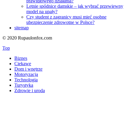
prawidłowego działania?
Letnie spódnice damskie – jak wybrać przewiewny
model na upały?
Czy student z zagranicy musi mieć osobne
ubezpieczenie zdrowotne w Polsce?
sitemap
© 2020 Rupaulonfox.com
Top
Biznes
Ciekawe
Dom i wnętrze
Motoryzacja
Technologia
Turystyka
Zdrowie i uroda