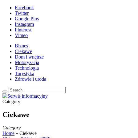
Facebook
Twitter
Google Plus
Instagram
Pinterest
Vimeo
Biznes
Ciekawe
Dom i wnętrze
Motoryzacja
Technologia
Turystyka
Zdrowie i uroda
Category
Ciekawe
Category
Home
»
Ciekawe