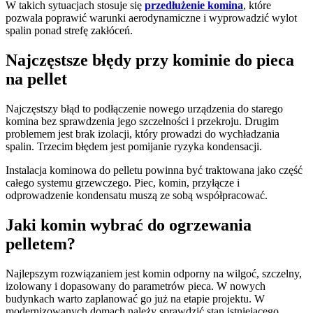
W takich sytuacjach stosuje się
przedłużenie komina
, które
pozwala poprawić warunki aerodynamiczne i wyprowadzić wylot
spalin ponad strefę zakłóceń.
Najczęstsze błędy przy kominie do pieca
na pellet
Najczęstszy błąd to podłączenie nowego urządzenia do starego
komina bez sprawdzenia jego szczelności i przekroju. Drugim
problemem jest brak izolacji, który prowadzi do wychładzania
spalin. Trzecim błędem jest pomijanie ryzyka kondensacji.
Instalacja kominowa do pelletu powinna być traktowana jako część
całego systemu grzewczego. Piec, komin, przyłącze i
odprowadzenie kondensatu muszą ze sobą współpracować.
Jaki komin wybrać do ogrzewania
pelletem?
Najlepszym rozwiązaniem jest komin odporny na wilgoć, szczelny,
izolowany i dopasowany do parametrów pieca. W nowych
budynkach warto zaplanować go już na etapie projektu. W
modernizowanych domach należy sprawdzić stan istniejącego