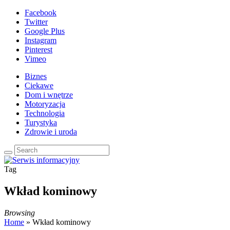
Facebook
Twitter
Google Plus
Instagram
Pinterest
Vimeo
Biznes
Ciekawe
Dom i wnętrze
Motoryzacja
Technologia
Turystyka
Zdrowie i uroda
Tag
Wkład kominowy
Browsing
Home
»
Wkład kominowy