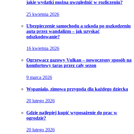
jakie wydatki można uwzględnić w rozliczeniu?
25 kwietnia 2026
Ubezpieczenie samochodu a szkoda po uszkodzeniu
auta przez wandalizm – jak uzyskać
odszkodowanie?
16 kwietnia 2026
Ogrzewacz gazowy Vulkan – nowoczesny sposób na
komfortowy taras przez cały sezon
9 marca 2026
Wspaniała, zimowa przygoda dla każdego dziecka
20 lutego 2026
Gdzie najlepiej kupić wyposażenie do prac w
ogrodzie?
20 lutego 2026