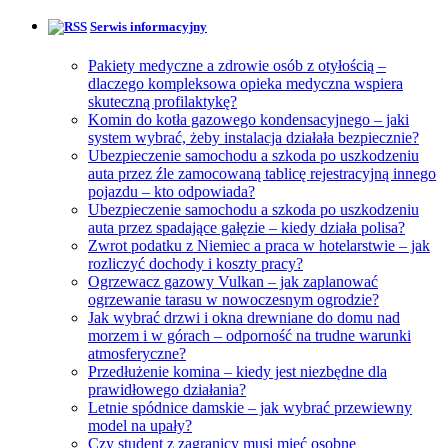
Serwis informacyjny
Pakiety medyczne a zdrowie osób z otyłością –
dlaczego kompleksowa opieka medyczna wspiera
skuteczną profilaktykę?
Komin do kotła gazowego kondensacyjnego – jaki
system wybrać, żeby instalacja działała bezpiecznie?
Ubezpieczenie samochodu a szkoda po uszkodzeniu
auta przez źle zamocowaną tablicę rejestracyjną innego
pojazdu – kto odpowiada?
Ubezpieczenie samochodu a szkoda po uszkodzeniu
auta przez spadające gałęzie – kiedy działa polisa?
Zwrot podatku z Niemiec a praca w hotelarstwie – jak
rozliczyć dochody i koszty pracy?
Ogrzewacz gazowy Vulkan – jak zaplanować
ogrzewanie tarasu w nowoczesnym ogrodzie?
Jak wybrać drzwi i okna drewniane do domu nad
morzem i w górach – odporność na trudne warunki
atmosferyczne?
Przedłużenie komina – kiedy jest niezbędne dla
prawidłowego działania?
Letnie spódnice damskie – jak wybrać przewiewny
model na upały?
Czy student z zagranicy musi mieć osobne