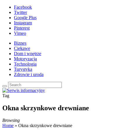
Facebook
Twitter
Google Plus
Instagram
Pinterest
Vimeo
Biznes
Ciekawe
Dom i wnętrze
Motoryzacja
Technologia
Turystyka
Zdrowie i uroda
Tag
Okna skrzynkowe drewniane
Browsing
Home
»
Okna skrzynkowe drewniane