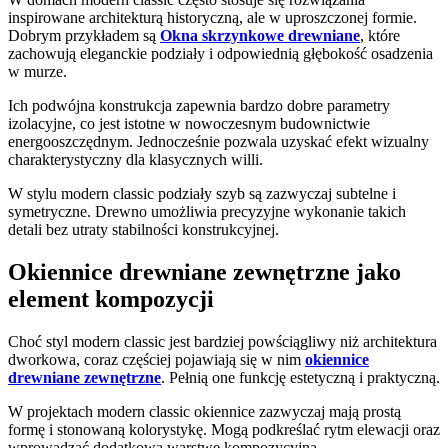
inspirowane architekturą historyczną, ale w uproszczonej formie.
Dobrym przykładem są
Okna skrzynkowe drewniane
, które
zachowują eleganckie podziały i odpowiednią głębokość osadzenia
w murze.
Ich podwójna konstrukcja zapewnia bardzo dobre parametry
izolacyjne, co jest istotne w nowoczesnym budownictwie
energooszczędnym. Jednocześnie pozwala uzyskać efekt wizualny
charakterystyczny dla klasycznych willi.
W stylu modern classic podziały szyb są zazwyczaj subtelne i
symetryczne. Drewno umożliwia precyzyjne wykonanie takich
detali bez utraty stabilności konstrukcyjnej.
Okiennice drewniane zewnętrzne jako
element kompozycji
Choć styl modern classic jest bardziej powściągliwy niż architektura
dworkowa, coraz częściej pojawiają się w nim
okiennice
drewniane zewnętrzne
. Pełnią one funkcję estetyczną i praktyczną.
W projektach modern classic okiennice zazwyczaj mają prostą
formę i stonowaną kolorystykę. Mogą podkreślać rytm elewacji oraz
wprowadzać dodatkową warstwę kompozycyjną.