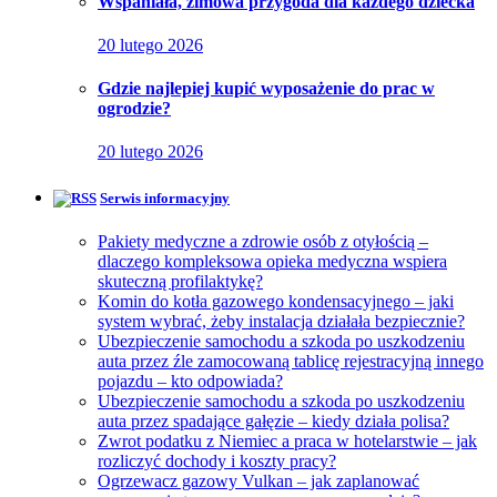
Wspaniała, zimowa przygoda dla każdego dziecka
20 lutego 2026
Gdzie najlepiej kupić wyposażenie do prac w
ogrodzie?
20 lutego 2026
Serwis informacyjny
Pakiety medyczne a zdrowie osób z otyłością –
dlaczego kompleksowa opieka medyczna wspiera
skuteczną profilaktykę?
Komin do kotła gazowego kondensacyjnego – jaki
system wybrać, żeby instalacja działała bezpiecznie?
Ubezpieczenie samochodu a szkoda po uszkodzeniu
auta przez źle zamocowaną tablicę rejestracyjną innego
pojazdu – kto odpowiada?
Ubezpieczenie samochodu a szkoda po uszkodzeniu
auta przez spadające gałęzie – kiedy działa polisa?
Zwrot podatku z Niemiec a praca w hotelarstwie – jak
rozliczyć dochody i koszty pracy?
Ogrzewacz gazowy Vulkan – jak zaplanować