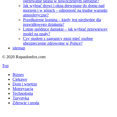
ogrzewanie tarasu w nowoczesnym ogrodzie?
Jak wybrać drzwi i okna drewniane do domu nad
morzem i w górach – odporność na trudne warunki
atmosferyczne?
Przedłużenie komina – kiedy jest niezbędne dla
prawidłowego działania?
Letnie spódnice damskie – jak wybrać przewiewny
model na upały?
Czy student z zagranicy musi mieć osobne
ubezpieczenie zdrowotne w Polsce?
sitemap
© 2020 Rupaulonfox.com
Top
Biznes
Ciekawe
Dom i wnętrze
Motoryzacja
Technologia
Turystyka
Zdrowie i uroda