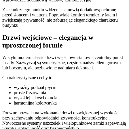
Z technicznego punktu widzenia stanowią dodatkową ochronę
przed słońcem i wiatrem. Poprawiają komfort termiczny latem i
zwiększają prywatność, nie zaburzając eleganckiego charakteru
budynku.
Drzwi wejściowe – elegancja w
uproszczonej formie
W stylu modern classic drzwi wejściowe stanowią centralny punkt
fasady. Zazwyczaj są symetryczne, często z nadświetlem górnym
lub bocznym, ale pozbawione nadmiaru dekoracji.
Charakterystyczne cechy to:
wyraźny podział płycin
proste frezowania
wysokiej jakości okucia
harmonijna kolorystyka
Drewno pozwala na wykonanie drzwi o zwiększonej wysokości
przy zachowaniu odpowiedniej sztywności konstrukcyjnej.
Nowoczesne systemy uszczelek i wielopunktowe zamki zapewniają
wysoką izolacyjność oraz bezpieczeństwo.